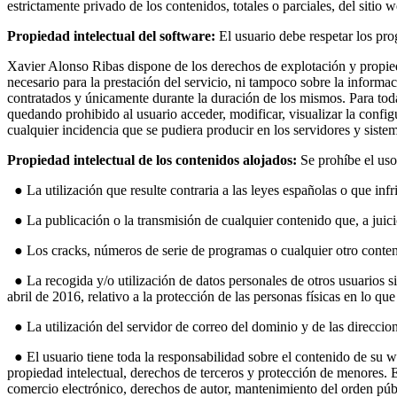
estrictamente privado de los contenidos, totales o parciales, del sitio 
Propiedad intelectual del software:
El usuario debe respetar los prog
Xavier Alonso Ribas dispone de los derechos de explotación y propieda
necesario para la prestación del servicio, ni tampoco sobre la informa
contratados y únicamente durante la duración de los mismos. Para toda
quedando prohibido al usuario acceder, modificar, visualizar la config
cualquier incidencia que se pudiera producir en los servidores y sist
Propiedad intelectual de los contenidos alojados:
Se prohíbe el uso 
● La utilización que resulte contraria a las leyes españolas o que infr
● La publicación o la transmisión de cualquier contenido que, a juicio
● Los cracks, números de serie de programas o cualquier otro conteni
● La recogida y/o utilización de datos personales de otros usuarios
abril de 2016, relativo a la protección de las personas físicas en lo qu
● La utilización del servidor de correo del dominio y de las direccio
● El usuario tiene toda la responsabilidad sobre el contenido de su we
propiedad intelectual, derechos de terceros y protección de menores. E
comercio electrónico, derechos de autor, mantenimiento del orden públ