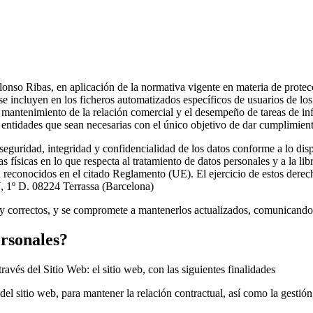
so Ribas, en aplicación de la normativa vigente en materia de protecci
, se incluyen en los ficheros automatizados específicos de usuarios de l
l mantenimiento de la relación comercial y el desempeño de tareas de in
ntidades que sean necesarias con el único objetivo de dar cumplimiento
 seguridad, integridad y confidencialidad de los datos conforme a lo 
as físicas en lo que respecta al tratamiento de datos personales y a la 
n reconocidos en el citado Reglamento (UE). El ejercicio de estos derech
, 1º D. 08224 Terrassa (Barcelona)
tos y correctos, y se compromete a mantenerlos actualizados, comunican
ersonales?
avés del Sitio Web: el sitio web, con las siguientes finalidades
 del sitio web, para mantener la relación contractual, así como la gestió