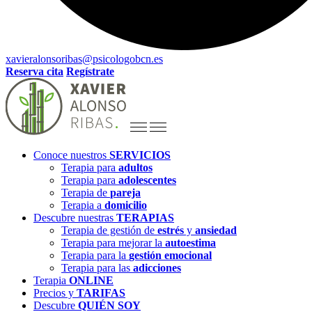
xavieralonsoribas@psicologobcn.es
Reserva cita
Regístrate
Conoce nuestros
SERVICIOS
Terapia para
adultos
Terapia para
adolescentes
Terapia de
pareja
Terapia a
domicilio
Descubre nuestras
TERAPIAS
Terapia de gestión de
estrés
y
ansiedad
Terapia para mejorar la
autoestima
Terapia para la
gestión emocional
Terapia para las
adicciones
Terapia
ONLINE
Precios y
TARIFAS
Descubre
QUIÉN SOY