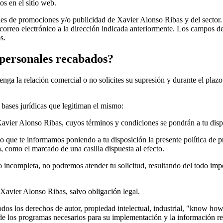
os en el sitio web.
ales de promociones y/o publicidad de Xavier Alonso Ribas y del secto
correo electrónico a la dirección indicada anteriormente. Los campos de
s.
 personales recabados?
a la relación comercial o no solicites su supresión y durante el plazo 
s bases jurídicas que legitiman el mismo:
e Xavier Alonso Ribas, cuyos términos y condiciones se pondrán a tu disp
to que te informamos poniendo a tu disposición la presente política de pr
, como el marcado de una casilla dispuesta al efecto.
o incompleta, no podremos atender tu solicitud, resultando del todo impo
Xavier Alonso Ribas, salvo obligación legal.
odos los derechos de autor, propiedad intelectual, industrial, "know ho
o de los programas necesarios para su implementación y la información r