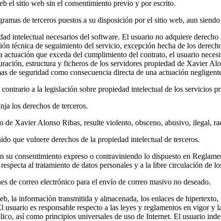
web el sitio web sin el consentimiento previo y por escrito.
ramas de terceros puestos a su disposición por el sitio web, aun siendo 
d intelectual necesarios del software. El usuario no adquiere derecho al
ción técnica de seguimiento del servicio, excepción hecha de los derecho
 actuación que exceda del cumplimiento del contrato, el usuario necesit
uración, estructura y ficheros de los servidores propiedad de Xavier Al
emas de seguridad como consecuencia directa de una actuación negligente
contrario a la legislación sobre propiedad intelectual de los servicios pr
inja los derechos de terceros.
 de Xavier Alonso Ribas, resulte violento, obsceno, abusivo, ilegal, ra
do que vulnere derechos de la propiedad intelectual de terceros.
 sin su consentimiento expreso o contraviniendo lo dispuesto en Regla
e respecta al tratamiento de datos personales y a la libre circulación de l
nes de correo electrónico para el envío de correo masivo no deseado.
b, la información transmitida y almacenada, los enlaces de hipertexto, la
l usuario es responsable respecto a las leyes y reglamentos en vigor y l
ico, así como principios universales de uso de Internet. El usuario ind